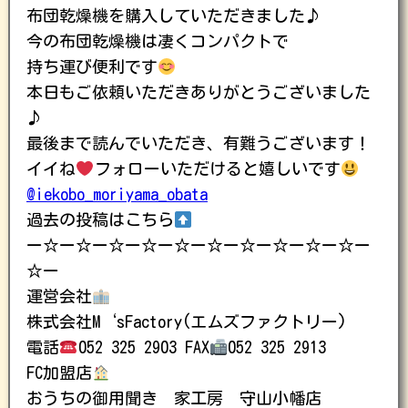
布団乾燥機を購入していただきました♪
今の布団乾燥機は凄くコンパクトで
持ち運び便利です
本日もご依頼いただきありがとうございました
♪
最後まで読んでいただき、有難うございます！
イイね
フォローいただけると嬉しいです
@iekobo_moriyama_obata
過去の投稿はこちら
ー☆ー☆ー☆ー☆ー☆ー☆ー☆ー☆ー☆ー☆ー
☆ー
運営会社
株式会社M‘sFactory(エムズファクトリー)
電話
052 325 2903 FAX
052 325 2913
FC加盟店
おうちの御用聞き 家工房 守山小幡店