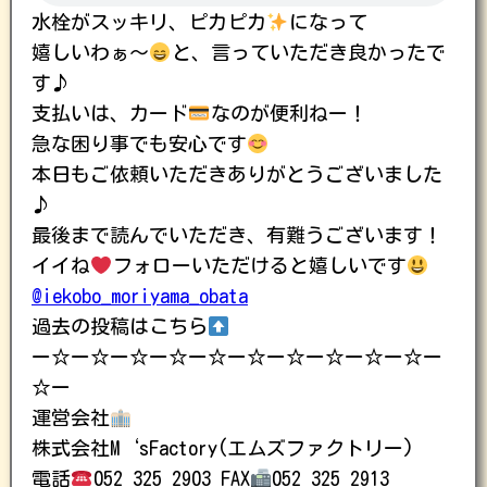
水栓がスッキリ、ピカピカ
になって
嬉しいわぁ〜
と、言っていただき良かったで
す♪
支払いは、カード
なのが便利ねー！
急な困り事でも安心です
本日もご依頼いただきありがとうございました
♪
最後まで読んでいただき、有難うございます！
イイね
フォローいただけると嬉しいです
@iekobo_moriyama_obata
過去の投稿はこちら
ー☆ー☆ー☆ー☆ー☆ー☆ー☆ー☆ー☆ー☆ー
☆ー
運営会社
株式会社M‘sFactory(エムズファクトリー)
電話
052 325 2903 FAX
052 325 2913