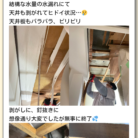
結構な水量の水漏れにて
天井も剥がれてヒドイ状況…
天井板もバラバラ、ビリビリ
剥がしに、釘抜きに
想像通り大変でしたが無事に終了