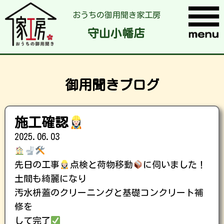
おうちの御用聞き家工房
守山小幡店
御用聞きブログ
施工確認
2025.06.03
先日の工事
点検と荷物移動
に伺いました！
土間も綺麗になり
汚水枡蓋のクリーニングと基礎コンクリート補
修を
して完了