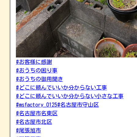
#お客様に感謝
#おうちの困り事
#おうちの御用聞き
#どこに頼んでいいか分からない工事
#どこに頼んでいいか分からない小さな工事
#msfactory_0125
#名古屋市守山区
#名古屋市名東区
#名古屋市北区
#尾張旭市