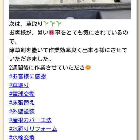
次は、草取り
お客様が、暑い
事をとても気にされているの
で、
除草剤を撒いて作業効率良く出来る様にさせて
いただきました。
2週間後に作業させていただき
#お客様に感謝
#草取り
#電球交換
#床張替え
#外壁塗装
#屋根カバー工法
#水廻りリフォーム
#水栓交換