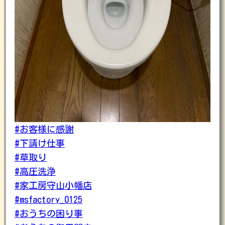
#お客様に感謝
#下請け仕事
#草取り
#高圧洗浄
#家工房守山小幡店
#msfactory_0125
#おうちの困り事