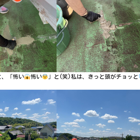
と、「怖い
怖い
」と(笑)私は、きっと頭がチョッと