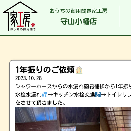
おうちの御用聞き家工房
守山小幡店
1年振りのご依頼
2023.10.28
シャワーホースからの水漏れ簡易補修から1年振
水栓水漏れ
→キッチン水栓交換
→トイレリ
をさせて頂きました。