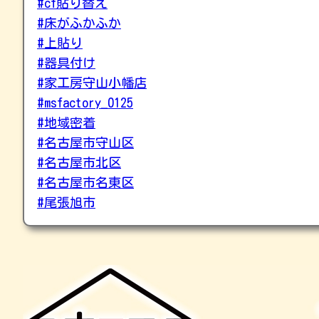
#cf貼り替え
#床がふかふか
#上貼り
#器具付け
#家工房守山小幡店
#msfactory_0125
#地域密着
#名古屋市守山区
#名古屋市北区
#名古屋市名東区
#尾張旭市