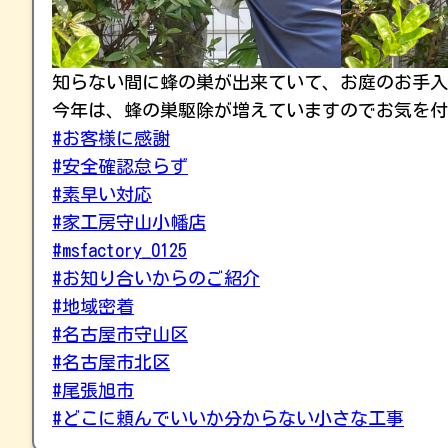
知らない間に蜂の巣が出来ていて、お庭のお手入
今年は、蜂の巣駆除が増えていますのでお気を付
#お客様に感謝
#安全確認怠らず
#素早い対応
#家工房守山小幡店
#msfactory_0125
#お知り合いからのご紹介
#地域密着
#名古屋市守山区
#名古屋市北区
#尾張旭市
#どこに頼んでいいか分からない小さな工事