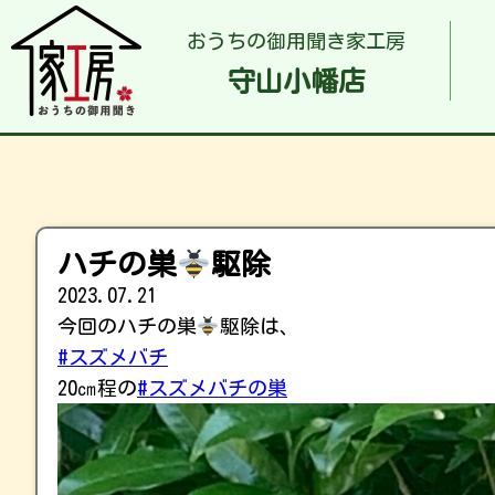
おうちの御用聞き家工房
守山小幡店
ハチの巣
駆除
2023.07.21
今回のハチの巣
駆除は、
#スズメバチ
20㎝程の
#スズメバチの巣