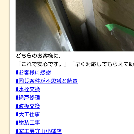
どちらのお客様に、
「これで安心です。」「早く対応してもらえて助
#お客様に感謝
#同じ案件が不思議と続き
#水栓交換
#網戸修理
#波板交換
#大工仕事
#塗装工事
#家工房守山小幡店