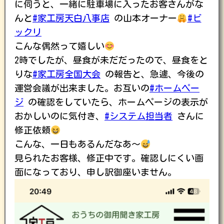
に伺うと、一緒に駐車場に入ったお客さんがな
んと
#家工房天白八事店
の山本オーナー
#ビ
ックリ
こんな偶然って嬉しい
2時でしたが、昼食が未だだったので、昼食をと
りな
#家工房全国大会
の報告と、急遽、今後の
運営会議が出来ました。お互いの
#ホームペー
ジ
の確認をしていたら、ホームページの表示が
おかしいのに気付き、
#システム担当者
さんに
修正依頼
こんな、一日もあるんだなあ〜
見られたお客様、修正中です。確認しにくい画
面になっており、申し訳御座いません。