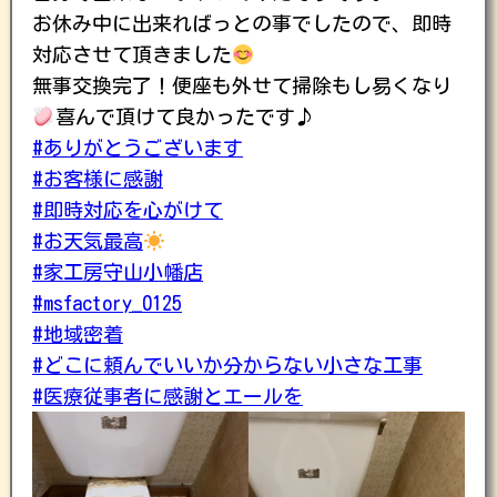
お休み中に出来ればっとの事でしたので、即時
対応させて頂きました
無事交換完了！便座も外せて掃除もし易くなり
喜んで頂けて良かったです♪
#ありがとうございます
#お客様に感謝
#即時対応を心がけて
#お天気最高
#家工房守山小幡店
#msfactory_0125
#地域密着
#どこに頼んでいいか分からない小さな工事
#医療従事者に感謝とエールを