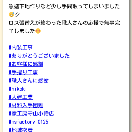
急遽下地作りなど少し手間取ってしまいました
ク
ロス張替えが終わった職人さんの応援で無事完
了しました
#内装工事
#ありがとうございました
#お客様に感謝
#手摺り工事
#職人さんに感謝
#hikoki
#大建工業
#材料入手困難
#家工房守山小幡店
#msfactory_0125
#地域密着